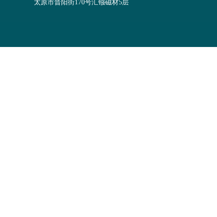
太原市晋阳街170号汇镪磁材5层